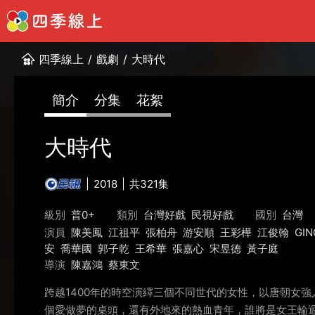
四季線上
/
戲劇
/
大時代
簡介
分集
花絮
大時代
2018
共321集
級別
普0+
類別
台灣好戲
民視好戲
國別
台灣
演員
陳美鳳
江祖平
張柏舟
游安順
王彩樺
江俊翰
GIN
安
喬華國
郭子乾
王希華
張嘉心
宋昱德
黃子庭
導演
陳嘉鴻
蔡東文
跨越1400年的時空演繹三個不同世代的女性，以唐朝女
個愛做夢的桌頭，還有外地來的熱血青年，誰將是女王輪