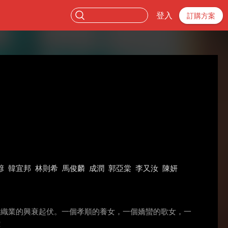
登入
訂購方案
諺
韓宜邦
林則希
馬俊麟
成潤
郭亞棠
李又汝
陳妍
灣紡織業的興衰起伏。一個孝順的養女，一個嬌蠻的歌女，一
！