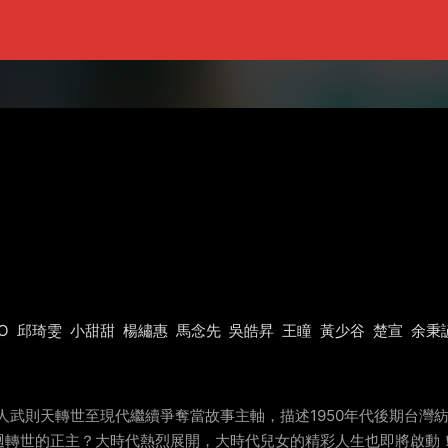
O
邱琦雯
小甜甜
楊繡惠
馬念先
吳皓昇
王瞳
黃少谷
楚宣
余秉
強人武則天轉世至現代繼續爭奪當故事主軸，描述1950年代後期台
迴轉世的正主？大時代熱烈展開，大時代兒女的精彩人生也即將啟動