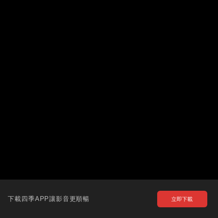
下載四季APP讓影音更順暢
立即下載