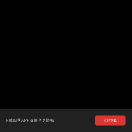
下載四季APP讓影音更順暢
立即下載