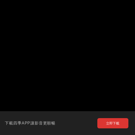
下載四季APP讓影音更順暢
立即下載