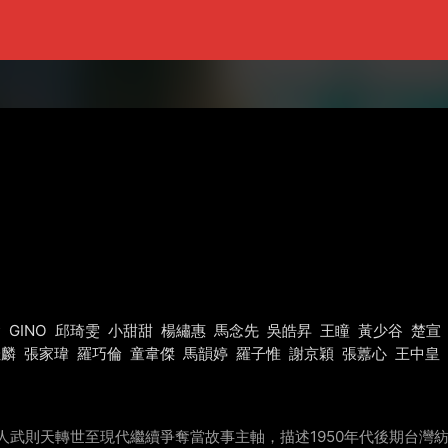
翰
GINO
邱琦雯
小甜甜
楊繡惠
馬念先
吳皓昇
王瞳
黃少谷
楚宣
佳麟
張家瑋
羅巧倫
童韋傑
馬韻婷
羅子惟
謝京穎
張䕒心
王中皇
強人武則天轉世至現代繼續爭奪當故事主軸，描述1950年代後期台