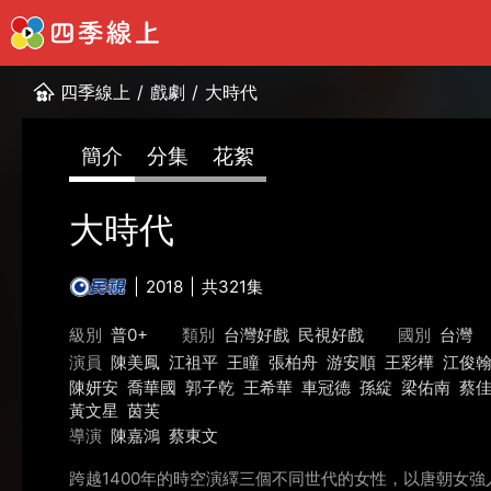
四季線上
/
戲劇
/
大時代
簡介
分集
花絮
大時代
2018
共321集
級別
普0+
類別
台灣好戲
民視好戲
國別
台灣
演員
陳美鳳
江祖平
王瞳
張柏舟
游安順
王彩樺
江俊
陳妍安
喬華國
郭子乾
王希華
車冠德
孫綻
梁佑南
蔡
黃文星
茵芙
導演
陳嘉鴻
蔡東文
跨越1400年的時空演繹三個不同世代的女性，以唐朝女