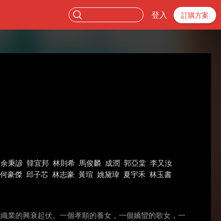
登入
訂購方案
余秉諺
韓宜邦
林則希
馬俊麟
成潤
郭亞棠
李又汝
何豪傑
邱子芯
林志豪
黃瑄
姚黛瑋
夏宇禾
林玉書
灣紡織業的興衰起伏。一個孝順的養女，一個嬌蠻的歌女，一