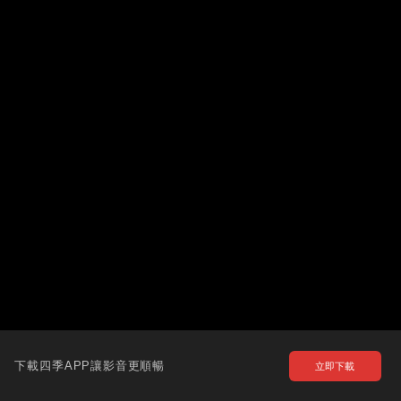
下載四季APP讓影音更順暢
立即下載