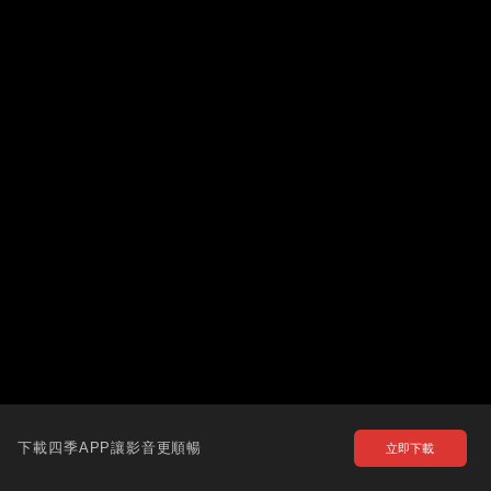
下載四季APP讓影音更順暢
立即下載