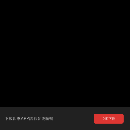
下載四季APP讓影音更順暢
立即下載