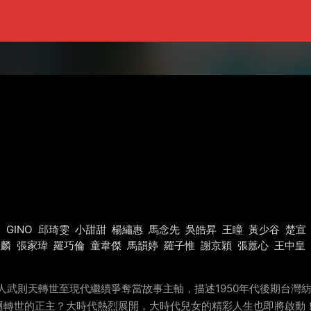
翰
GINO
邱琦雯
小甜甜
楊繡惠
馬念先
吳皓昇
王瞳
黃少谷
楚宣
佳麟
張家瑋
羅巧倫
童韋傑
馬韻婷
羅子惟
謝京穎
張䕒心
王中皇
強人武則天轉世至現代繼續爭奪當故事主軸，描述1950年代後期台
迴轉世的正主？大時代熱烈展開，大時代兒女的精彩人生也即將啟動