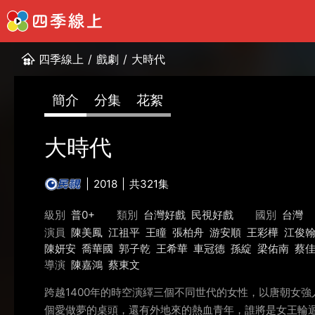
四季線上
/
戲劇
/
大時代
簡介
分集
花絮
大時代
2018
共321集
級別
普0+
類別
台灣好戲
民視好戲
國別
台灣
演員
陳美鳳
江祖平
王瞳
張柏舟
游安順
王彩樺
江俊
陳妍安
喬華國
郭子乾
王希華
車冠德
孫綻
梁佑南
蔡
導演
陳嘉鴻
蔡東文
跨越1400年的時空演繹三個不同世代的女性，以唐朝女
個愛做夢的桌頭，還有外地來的熱血青年，誰將是女王輪