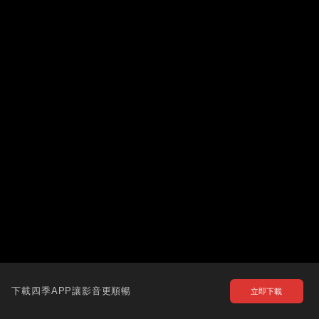
下載四季APP讓影音更順暢
立即下載