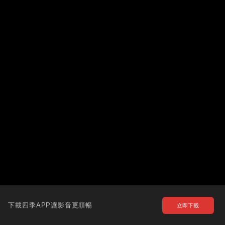
下載四季APP讓影音更順暢
立即下載