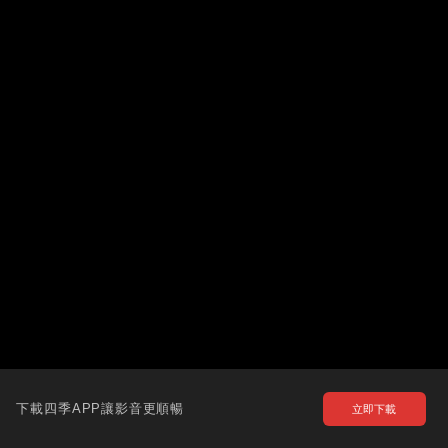
下載四季APP讓影音更順暢
立即下載