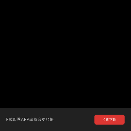
下載四季APP讓影音更順暢
立即下載