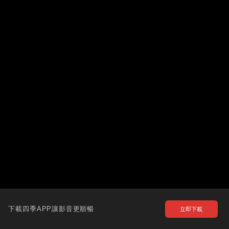
下載四季APP讓影音更順暢
立即下載