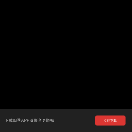
下載四季APP讓影音更順暢
立即下載