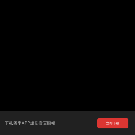
下載四季APP讓影音更順暢
立即下載