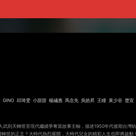
翰
GINO
邱琦雯
小甜甜
楊繡惠
馬念先
吳皓昇
王瞳
黃少谷
楚宣
強人武則天轉世至現代繼續爭奪當故事主軸，描述1950年代後期台
迴轉世的正主？大時代熱烈展開，大時代兒女的精彩人生也即將啟動