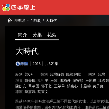
四季線上
/
戲劇
/
大時代
簡介
分集
花絮
大時代
2018
共321集
級別
普0+
類別
台灣好戲
民視好戲
國別
台灣
演員
陳美鳳
江祖平
王瞳
張柏舟
游安順
王彩樺
江俊
陳妍安
喬華國
郭子乾
王希華
張嘉心
宋昱德
黃子庭
導演
陳嘉鴻
蔡東文
跨越1400年的時空演繹三個不同世代的女性，以唐朝女
個愛做夢的桌頭，還有外地來的熱血青年，誰將是女王輪