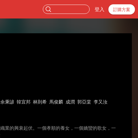
登入
訂購方案
余秉諺
韓宜邦
林則希
馬俊麟
成潤
郭亞棠
李又汝
灣紡織業的興衰起伏。一個孝順的養女，一個嬌蠻的歌女，一
！