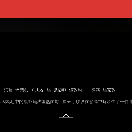
演員
潘慧如
方志友
張
趙駿亞
鍾政均
導演
張家政
因為心中的陰影無法坦然面對...原來，欣玫在念高中時發生了一件