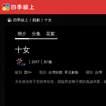
四季線上
/
戲劇
/
十女
簡介
分集
花絮
十女
2017
共1集
級別
普0+
類別
台灣好戲
單元劇集
國別
台灣
天生就沒有子宮的李欣玫，面臨男友陳子傑的真誠求愛，卻