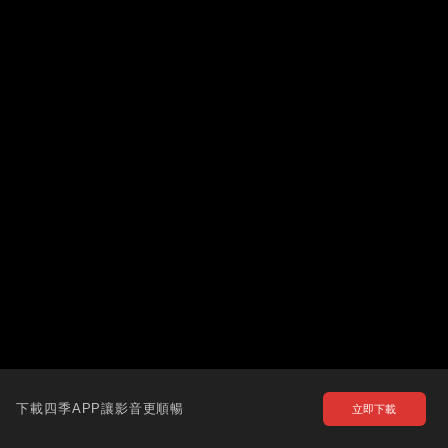
下載四季APP讓影音更順暢
立即下載