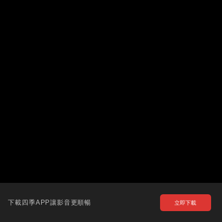
下載四季APP讓影音更順暢
立即下載