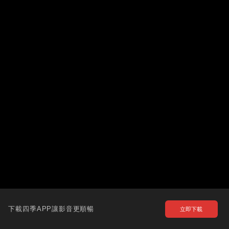
下載四季APP讓影音更順暢
立即下載