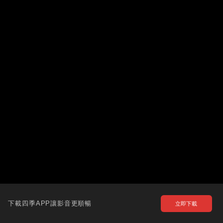
下載四季APP讓影音更順暢
立即下載