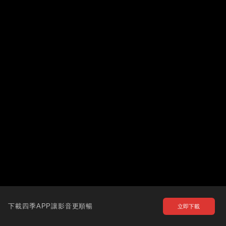
下載四季APP讓影音更順暢
立即下載