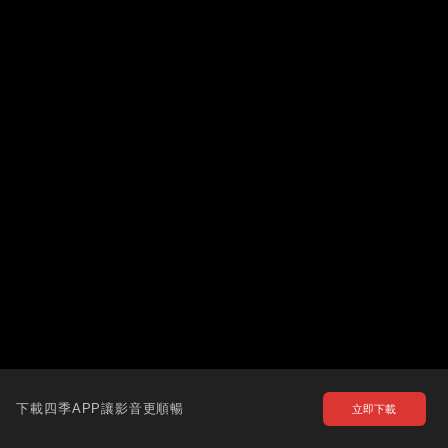
下載四季APP讓影音更順暢
立即下載