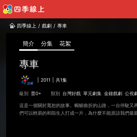
四季線上
/
戲劇
/
專車
簡介
分集
花絮
專車
2011
共1集
級別
普0+
類別
台灣好戲
單元劇集
金鐘戲劇
公視
這是一個關於寬恕的故事。蜿蜒曲折的山路，一台停駛又
們可以輕易的和陌生人打成一片，為什麼不能原諒我們最