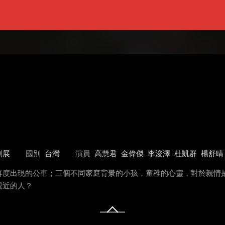
劇展
國別
台灣
演員
高慧君
金偉傑
李浚澤
杜凱群
楊舒晴
再度出現的公車；三個不同家庭背景的小孩，童稚的心靈，對於親情
親近的人？