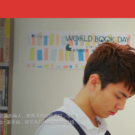
完滿的兩人，療癒著彼此的傷口，李揚
看似一家幸福，卻又各自糾纏於綿綿舊情。