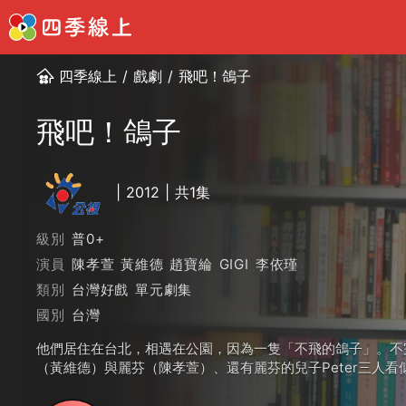
四季線上
/
戲劇
/
飛吧！鴿子
飛吧！鴿子
2012
共1集
級別
普0+
演員
陳孝萱
黃維德
趙寶綸
GIGI
李依瑾
類別
台灣好戲
單元劇集
國別
台灣
他們居住在台北，相遇在公園，因為一隻「不飛的鴿子」。不
（黃維德）與麗芬（陳孝萱）、還有麗芬的兒子Peter三人