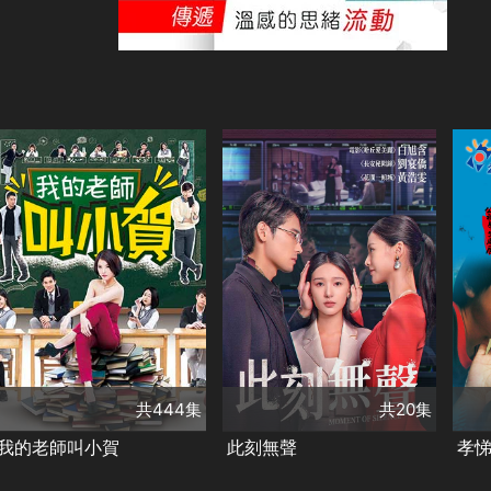
共444集
演員
Gino
白家綺
共20集
劉香慈
王樂妍
演員
演
錢君仲
董至成
劉思辰
王庭旭
呂
周孝安
陳幼芳
何
類別
類別
台灣好戲
偶像劇
甜寵愛情❤️
精彩陸劇
類
民視好戲
✨
新年追劇指南
單
共444集
共20集
我的老師叫小賀
此刻無聲
孝