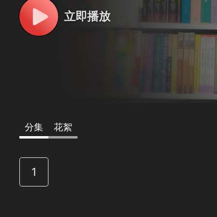
立即播放
分集
花絮
1