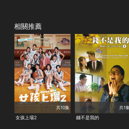
相關推薦
共10集
演員
安心亞
羅宏正
共1集
楊晴
蔡佳芸
演員
黃騰浩
楊麗音
楊小黎
楊子儀
夏靖庭
馬力歐
林埈永
類別
黃露瑤
吳迦樂
台灣好戲
偶像劇
青春校園
類別
讓浪漫在銀幕蔓延
單元劇集
共10集
共1
必追戲劇
客家戲劇
女孩上場2
錢不是我的