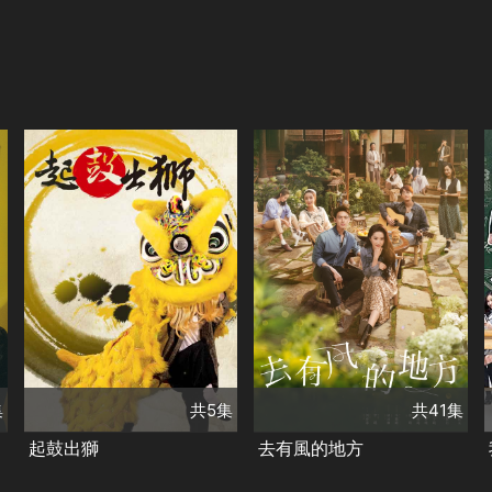
共41集
演員
劉亦菲
李現
共5集
胡冰卿
牛駿峰
演員
戚冠軍
葛蕾
太保
董晴
范帥琦
陶傳正
邵志項
馬夢唯
趙子琪
類別
高英軒
謝盈萱
馬柏全
楊昆
甜寵愛情❤️
陳子強
李依瑾
艾麗婭
崔奕
傅迦
讓浪漫在銀幕蔓延
類別
郭唐佑
高允漢
焦剛
張磊
郝文婷
台灣好戲
金鐘戲劇
精彩陸劇✨
增山裕紀
童韋傑
吳倩
集
共5集
共41集
新年追劇指南
楊銘威
陳禕倫
張世賢
起鼓出獅
去有風的地方