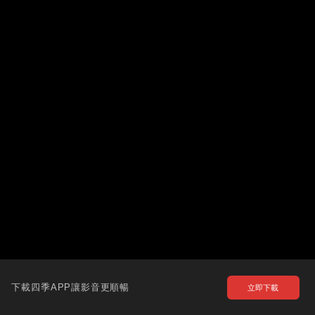
下載四季APP讓影音更順暢
立即下載