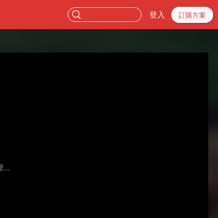
登入
訂購方案
裡…