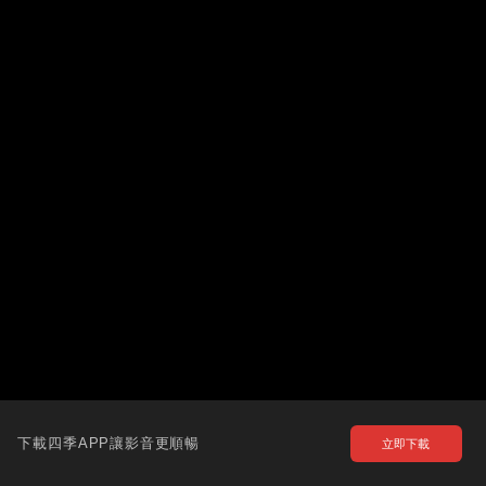
下載四季APP讓影音更順暢
立即下載