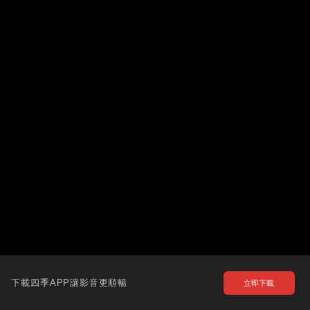
下載四季APP讓影音更順暢
立即下載