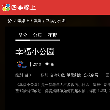
四季線上
/
戲劇
/
幸福小公園
簡介
分集
花絮
幸福小公園
2010
共1集
級別
普0+
類別
台灣好戲
單元劇集
公視劇展
國
《幸福小公園》是一個老年人占多數的小社區，這裡生活
望都被悄悄啟動，婆婆媽媽該如何挽起衣袖，悍衛主權呢