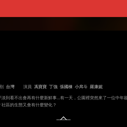
別
台灣
演員
馮寶寶
丁強
張國棟
小戽斗
羅康妮
平淡到看不出會再有什麼新鮮事…有一天，公園裡突然來了一位中年
？社區的生態又會有什麼變化？