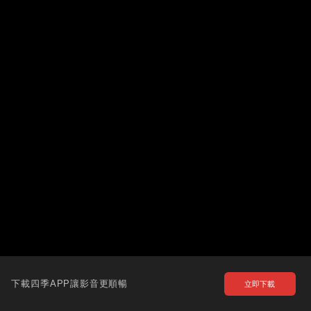
下載四季APP讓影音更順暢
立即下載