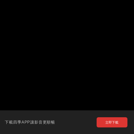
下載四季APP讓影音更順暢
立即下載