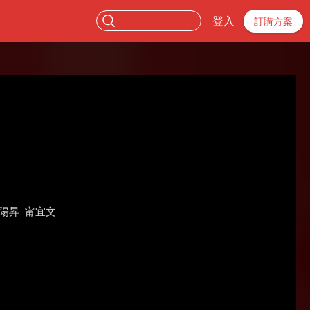
登入
訂購方案
陽昇
甯宜文