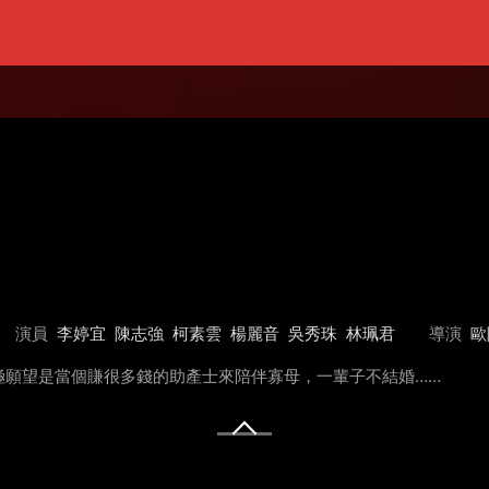
演員
李婷宜
陳志強
柯素雲
楊麗音
吳秀珠
林珮君
導演
歐
極願望是當個賺很多錢的助產士來陪伴寡母，一輩子不結婚……