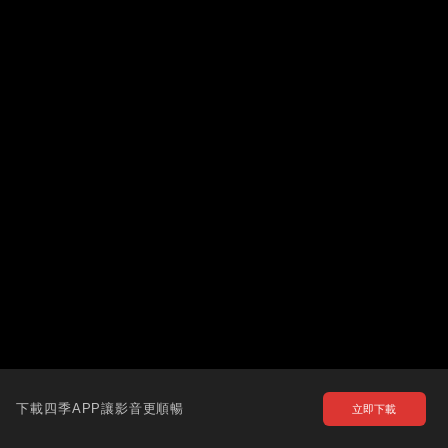
下載四季APP讓影音更順暢
立即下載