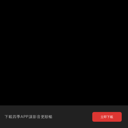
下載四季APP讓影音更順暢
立即下載