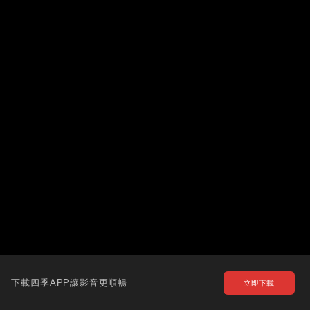
下載四季APP讓影音更順暢
立即下載