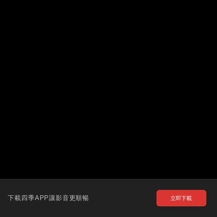
下載四季APP讓影音更順暢
立即下載