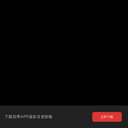
下載四季APP讓影音更順暢
立即下載