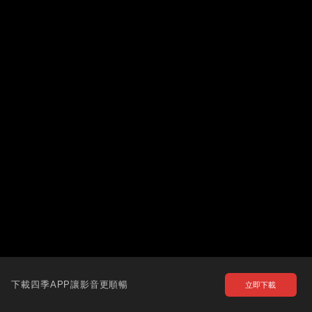
下載四季APP讓影音更順暢
立即下載