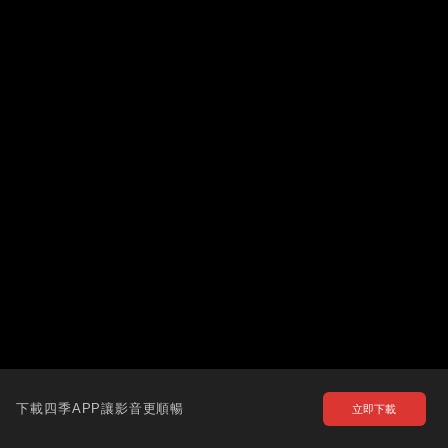
下載四季APP讓影音更順暢
立即下載