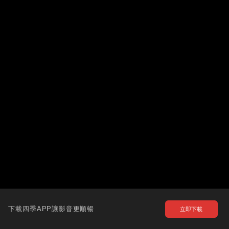
下載四季APP讓影音更順暢
立即下載