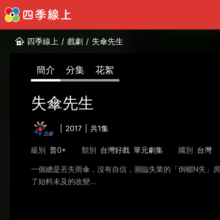
四季線上
/
戲劇
/
失傘先生
簡介
分集
花絮
失傘先生
2017
共1集
級別
普0+
類別
台灣好戲
單元劇集
國別
台灣
一個總是丟失雨傘，沒有自信，瀕臨失業的「倒楣N失」
了始料未及的改變…