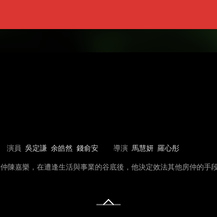
演員
吳定謙
余皓然
錢俞安
導演
馬慧妍
羅心彤
房仲陳嘉樂，在遭逢生活與事業的谷底後，他決定效法其他房仲的手