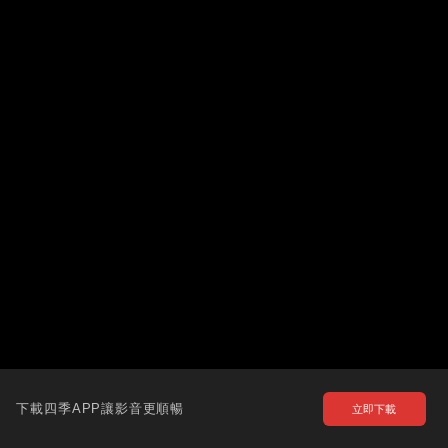
下載四季APP讓影音更順暢
立即下載