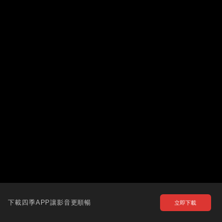
下載四季APP讓影音更順暢
立即下載