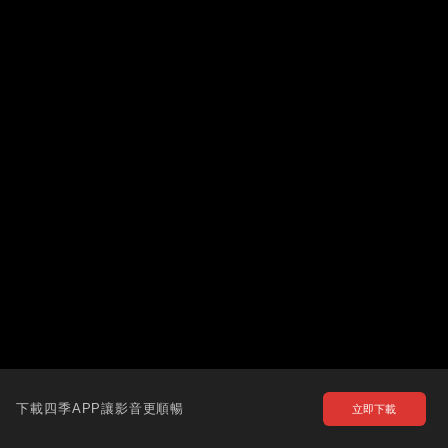
下載四季APP讓影音更順暢
立即下載