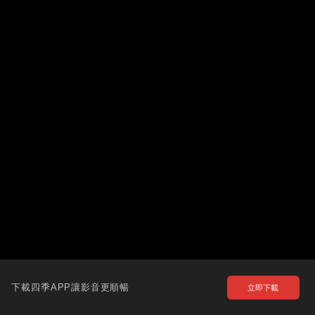
下載四季APP讓影音更順暢
立即下載