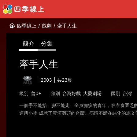
四季線上
/
戲劇
/
牽手人生
簡介
分集
牽手人生
2003
共23集
級別
普0+
類別
台灣好戲
大愛劇場
國別
台灣
一個手不能抬、腳不能走、全身癱瘓的青年，在衣食匱乏的
這所小學 成就了黃河灘頭的奇蹟。病情不斷在惡化的馬文