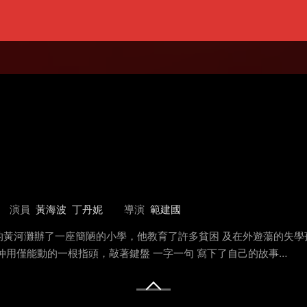
演員
黃海波
丁丹妮
導演
範建國
黃河灘辦了一座簡陋的小學，他教育了許多貧困 及在外遊蕩的失學
仲用僅能動的一根指頭，敲著鍵盤 一字一句 寫下了自己的故事…