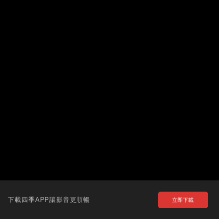
下載四季APP讓影音更順暢
立即下載