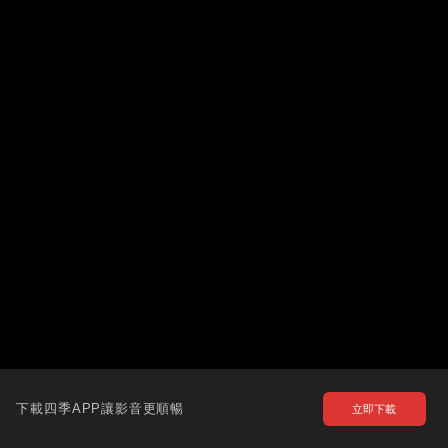
下載四季APP讓影音更順暢
立即下載